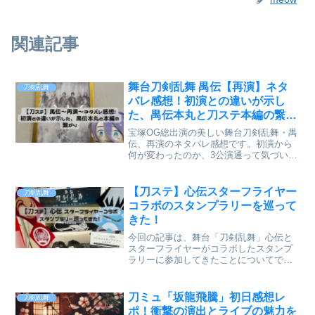
関連記事
舞台刀剣乱舞 禺伝【再演】ネタ
刀剣乱舞
バレ感想！初演との違いが示し
た、禺伝本丸と刀ステ本編の繋が
り
宝塚OG総出演の美しい舞台刀剣乱舞・禺
伝、再演のネタバレ感想です。初演から
何が変わったのか、3公演通って気づいた
ことを考察込みでまとめました。初演履
修済みの方はもちろん、刀ステが気にな
っている方にも。刀ステファンなら再演
【刀ステ】心伝スターフライヤー
刀剣乱舞
で新たな地獄が待っています。
コラボのスタンプラリーを巡って
きた！
今回の記事は、舞台「刀剣乱舞」心伝と
スターフライヤーがコラボしたスタンプ
ラリーに参加してきたことについてで
す。北九州の関門海峡ミュージアム、海
峡プラザ、北九州漫画ミュージアム、北
九州総合観光案内所、小倉城の5ヶ所に設
刀ミュ「坂龍飛騰」初日感想レ
刀剣乱舞
置された刀剣男士のパネル...
ポ！衝撃の演出とライブの魅力を