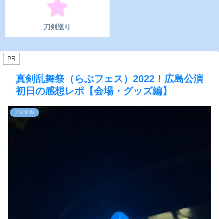
刀剣巡り
PR
真剣乱舞祭（らぶフェス）2022！広島公演
初日の感想レポ【会場・グッズ編】
刀剣乱舞