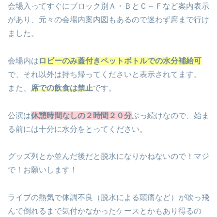
会場入ってすぐにブロック別Ａ・ＢとＣ～Ｆなど案内表示
があり、元々の会場内案内図もあるので迷わず席まで行け
ました。
会場内は
ロビーのみ蓋付きペットボトルでの水分補給可
で、それ以外は持ち帰ってくださいと表示されてます。
また、
席での飲食は禁止
です。
公演は
休憩時間なしの２時間２０分
ぶっ続けなので、始ま
る前には十分に水分をとってください。
グッズ列とか並んだ後だと脱水になりかねないので！マジ
で！お願いします！
ライブの熱気で体調不良（脱水による頭痛など）が吹っ飛
んで倒れるまで気付かなかったケースとかもあり得るの