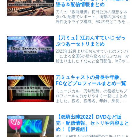
語る＆配信情報まとめ
刀ミュ『坂龍飛騰』初日公演の感想をネ
タバレ配慮でレポート。衝撃の演出や意
外性あるライブ構成、MCの見どころを紹
介。配信情報やキャストについてもまと
めています。
【刀ミュ】江おんすていじ ぜっ
刀剣乱舞
ぷつあーセトリまとめ
2023年12月より江おんすていじのメンバ
ーによる全国6か所を巡るぜっぷつあーが
始まりました！なんと全日配信。MCやコ
ントも違い、会場によってセトリも一部
違う可能性もありますね。しかし、すべ
てを見るには時間もお金もかかる！なの
刀ミュキャストの身長や年齢、
刀剣乱舞
で、どの配信が良いかセトリをまとめて
FCなどプロフィールまとめ一覧
みました。どの配信を見るか参考になれ
ば幸いです。
ミュージカル「刀剣乱舞」の役者たちプ
ロフィールを分かりやすく一覧にまとめ
ました。役名、役者名、年齢、身長、初
出演作品、オフィシャルサイトやFC、
SNS情報が一目でわかる。舞台への愛着
や興味が湧き、最新情報を知りたい方に
【双騎出陣2022】DVDなど販
刀剣乱舞
も役立つ内容で舞台の世界に浸りたいフ
売・配信情報、セトリや内容まと
ァンにおすすめの記事です。
め！【伊達組】
8/7より鶴丸と大倶利伽羅の二振りによる