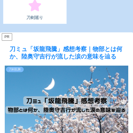
刀剣巡り
PR
刀ミュ「坂龍飛騰」感想考察｜物部とは何
か、陸奥守吉行が流した涙の意味を辿る
刀剣乱舞