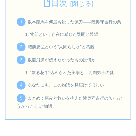
目次
坂本龍馬を何度も殺した佩刀――陸奥守吉行の業
物部という存在に感じた疑問と希望
肥前忠弘という“人間らしさ”と葛藤
坂龍飛騰が伝えたかったものは何か
“散る花”に込められた美学と、刀剣男士の愛
あなたにも、この物語を見届けてほしい
まとめ：痛みと救いを抱えた陸奥守吉行の“いっと
うかっこええ”物語