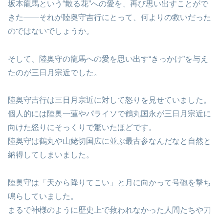
坂本龍馬という“散る花”への愛を、再び思い出すことがで
きた――それが陸奥守吉行にとって、何よりの救いだった
のではないでしょうか。
そして、陸奥守の龍馬への愛を思い出す“きっかけ”を与え
たのが三日月宗近でした。
陸奥守吉行は三日月宗近に対して怒りを見せていました。
個人的には陸奥一蓮やパライソで鶴丸国永が三日月宗近に
向けた怒りにそっくりで驚いたほどです。
陸奥守は鶴丸や山姥切国広に並ぶ最古参なんだなと自然と
納得してしまいました。
陸奥守は「天から降りてこい」と月に向かって号砲を撃ち
鳴らしていました。
まるで神様のように歴史上で救われなかった人間たちや刀